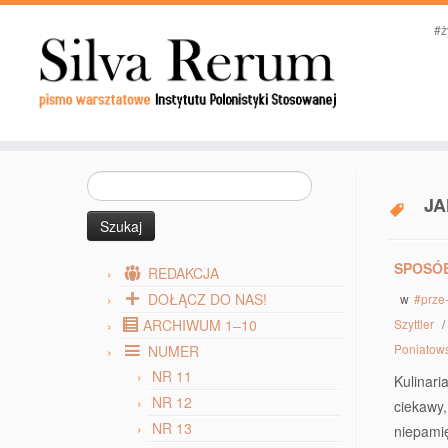
#ż
Szukaj:
JA
SPOSÓB
REDAKCJA
DOŁĄCZ DO NAS!
w
#prze
ARCHIWUM 1–10
Szyttler
Poniatow
NUMER
NR 11
Kulinari
NR 12
ciekawy
NR 13
niepami