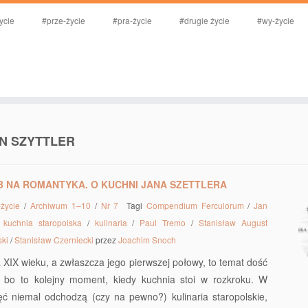
ycie
#prze-życie
#pra-życie
#drugie życie
#wy-życie
N SZYTTLER
 NA ROMANTYKA. O KUCHNI JANA SZETTLERA
-życie
/
Archiwum 1–10
/
Nr 7
Tagi
Compendium Ferculorum
/
Jan
/
kuchnia staropolska
/
kulinaria
/
Paul Tremo
/
Stanisław August
ski
/
Stanisław Czerniecki
przez
Joachim Snoch
a XIX wieku, a zwłaszcza jego pierwszej połowy, to temat dość
, bo to kolejny moment, kiedy kuchnia stoi w rozkroku. W
ęć niemal odchodzą (czy na pewno?) kulinaria staropolskie,