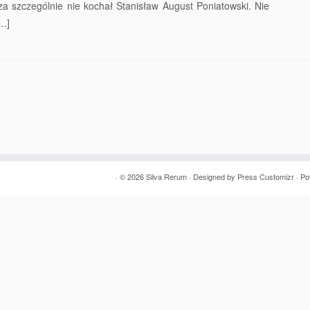
za szczególnie nie kochał Stanisław August Poniatowski. Nie
[…]
· © 2026
Silva Rerum
· Designed by
Press Customizr
· P