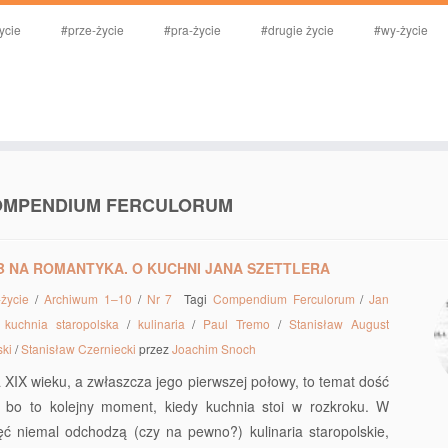
ycie
#prze-życie
#pra-życie
#drugie życie
#wy-życie
OMPENDIUM FERCULORUM
 NA ROMANTYKA. O KUCHNI JANA SZETTLERA
-życie
/
Archiwum 1–10
/
Nr 7
Tagi
Compendium Ferculorum
/
Jan
/
kuchnia staropolska
/
kulinaria
/
Paul Tremo
/
Stanisław August
ski
/
Stanisław Czerniecki
przez
Joachim Snoch
a XIX wieku, a zwłaszcza jego pierwszej połowy, to temat dość
, bo to kolejny moment, kiedy kuchnia stoi w rozkroku. W
ęć niemal odchodzą (czy na pewno?) kulinaria staropolskie,