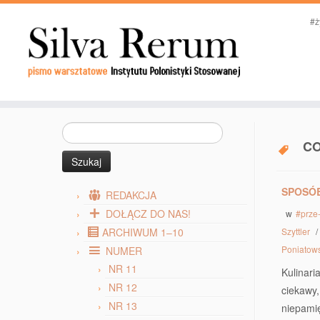
#ż
Szukaj:
C
SPOSÓB
REDAKCJA
DOŁĄCZ DO NAS!
w
#prze
ARCHIWUM 1–10
Szyttler
Poniatow
NUMER
NR 11
Kulinari
NR 12
ciekawy
NR 13
niepami