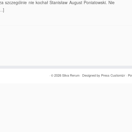
za szczególnie nie kochał Stanisław August Poniatowski. Nie
[…]
· © 2026
Silva Rerum
· Designed by
Press Customizr
· P