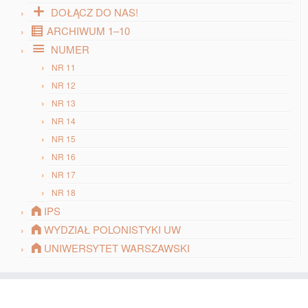
DOŁĄCZ DO NAS!
ARCHIWUM 1–10
NUMER
NR 11
NR 12
NR 13
NR 14
NR 15
NR 16
NR 17
NR 18
IPS
WYDZIAŁ POLONISTYKI UW
UNIWERSYTET WARSZAWSKI