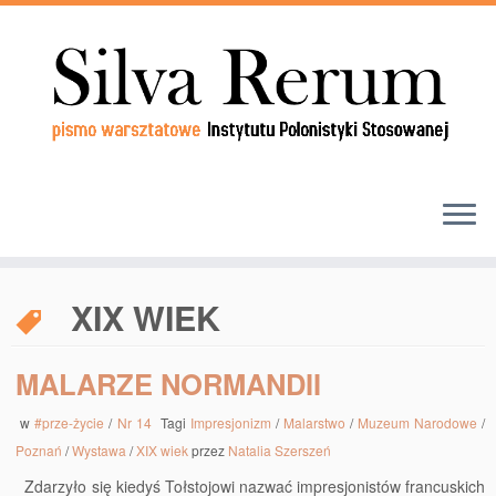
XIX WIEK
MALARZE NORMANDII
w
#prze-życie
/
Nr 14
Tagi
Impresjonizm
/
Malarstwo
/
Muzeum Narodowe
/
Poznań
/
Wystawa
/
XIX wiek
przez
Natalia Szerszeń
Zdarzyło się kiedyś Tołstojowi nazwać impresjonistów francuskich