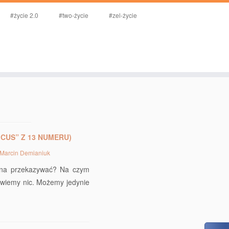
#życie 2.0
#two-życie
#zel-życie
ICUS” Z 13 NUMERU)
Marcin Demianiuk
nna przekazywać? Na czym
e wiemy nic. Możemy jedynie