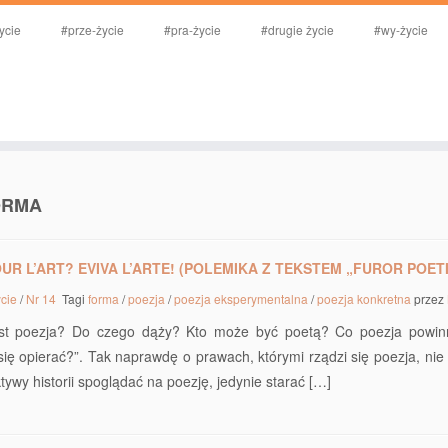
ycie
#prze-życie
#pra-życie
#drugie życie
#wy-życie
ORMA
OUR L’ART? EVIVA L’ARTE! (POLEMIKA Z TEKSTEM „FUROR POET
ycie
/
Nr 14
Tagi
forma
/
poezja
/
poezja eksperymentalna
/
poezja konkretna
przez
st poezja? Do czego dąży? Kto może być poetą? Co poezja powi
ię opierać?”. Tak naprawdę o prawach, którymi rządzi się poezja, ni
tywy historii spoglądać na poezję, jedynie starać […]