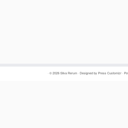
· © 2026
Silva Rerum
· Designed by
Press Customizr
· P