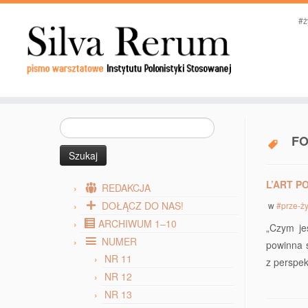
#ż
Szukaj:
F
L’ART P
REDAKCJA
DOŁĄCZ DO NAS!
w
#prze-ż
ARCHIWUM 1–10
„Czym je
NUMER
powinna s
NR 11
z perspek
NR 12
NR 13