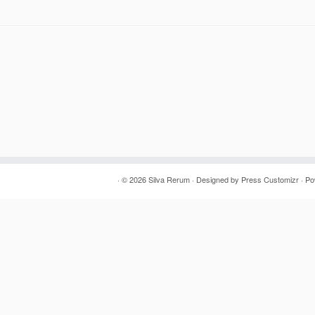
· © 2026
Silva Rerum
· Designed by
Press Customizr
· P