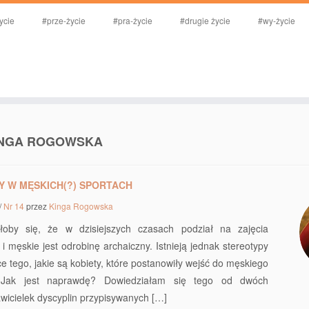
ycie
#prze-życie
#pra-życie
#drugie życie
#wy-życie
INGA ROGOWSKA
Y W MĘSKICH(?) SPORTACH
/
Nr 14
przez
Kinga Rogowska
oby się, że w dzisiejszych czasach podział na zajęcia
i męskie jest odrobinę archaiczny. Istnieją jednak stereotypy
e tego, jakie są kobiety, które postanowiły wejść do męskiego
. Jak jest naprawdę? Dowiedziałam się tego od dwóch
wicielek dyscyplin przypisywanych […]