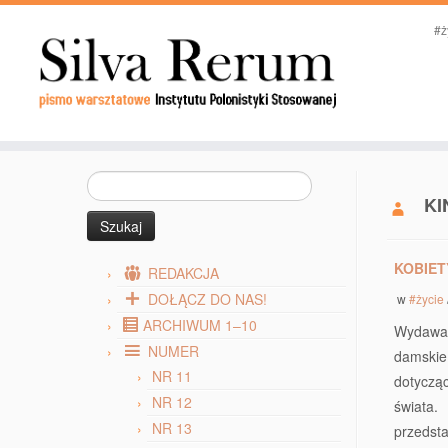
#ż
Szukaj:
K
KOBIET
REDAKCJA
DOŁĄCZ DO NAS!
w
#życie
ARCHIWUM 1–10
Wydawał
NUMER
damskie 
NR 11
dotycząc
NR 12
świata
NR 13
przedsta