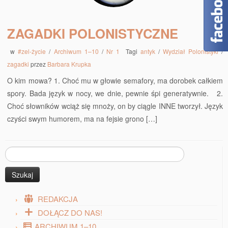
ZAGADKI POLONISTYCZNE
w
#zel-życie
/
Archiwum 1–10
/
Nr 1
Tagi
antyk
/
Wydział Polonistyki
/
zagadki
przez
Barbara Krupka
O kim mowa? 1. Choć mu w głowie semafory, ma dorobek całkiem
spory. Bada język w nocy, we dnie, pewnie śpi generatywnie. 2.
Choć słowników wciąż się mnoży, on by ciągle INNE tworzył. Język
czyści swym humorem, ma na fejsie grono […]
Szukaj:
REDAKCJA
DOŁĄCZ DO NAS!
ARCHIWUM 1–10