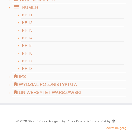
NUMER
NR 11
NR 12
NR 13
NR 14
NR 15
NR 16
NR 17
NR 18
IPS
WYDZIAŁ POLONISTYKI UW
UNIWERSYTET WARSZAWSKI
· © 2026
Silva Rerum
· Designed by
Press Customizr
· Powered by
·
Powrót na górę