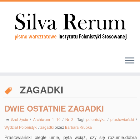
ZAGADKI
DWIE OSTATNIE ZAGADKI
w
#zel-życie
/
Archiwum 1–10
/
Nr 2
Tagi
polonistyka
/
prasłowiański
/
Wydział Polonistyki
/
zagadki
przez
Barbara Krupka
Prasłowiański biegle umie, pyta wciąż, czy się rozumie.dobra