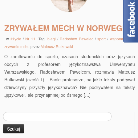
ZRYWAŁEM MECH W NORWEGII
w
#życie
/
Nr 11
Tagi
biegi
/
Radosław Pawelec
/
sport
/
wspomnienia
/
zrywanie mchu
przez
Mateusz Rutkowski
O zamiłowaniu do sportu, czasach studenckich oraz językach
obcych z profesorem językoznawstwa Uniwersytetu
Warszawskiego, Radosławem Pawelcem, rozmawia Mateusz
Rutkowski (część 1) Panie profesorze, na jakie teksty podrywał
dziewczyny przyszły językoznawca? Nie podrywałem na teksty
„językowe”, ale przynajmniej od ósmego […]
Szukaj: