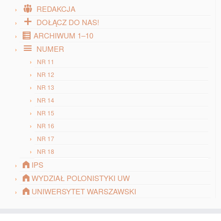
REDAKCJA
DOŁĄCZ DO NAS!
ARCHIWUM 1–10
NUMER
NR 11
NR 12
NR 13
NR 14
NR 15
NR 16
NR 17
NR 18
IPS
WYDZIAŁ POLONISTYKI UW
UNIWERSYTET WARSZAWSKI