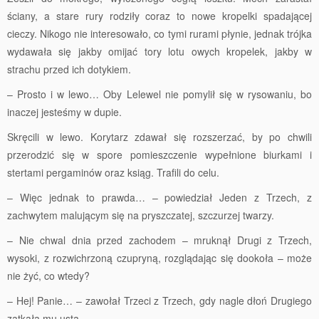
ściany, a stare rury rodziły coraz to nowe kropelki spadającej
cieczy. Nikogo nie interesowało, co tymi rurami płynie, jednak trójka
wydawała się jakby omijać tory lotu owych kropelek, jakby w
strachu przed ich dotykiem.
– Prosto i w lewo… Oby Lelewel nie pomylił się w rysowaniu, bo
inaczej jesteśmy w dupie.
Skręcili w lewo. Korytarz zdawał się rozszerzać, by po chwili
przerodzić się w spore pomieszczenie wypełnione biurkami i
stertami pergaminów oraz ksiąg. Trafili do celu.
– Więc jednak to prawda… – powiedział Jeden z Trzech, z
zachwytem malującym się na pryszczatej, szczurzej twarzy.
– Nie chwal dnia przed zachodem – mruknął Drugi z Trzech,
wysoki, z rozwichrzoną czupryną, rozglądając się dookoła – może
nie żyć, co wtedy?
– Hej! Panie… – zawołał Trzeci z Trzech, gdy nagle dłoń Drugiego
zatkała mu usta.