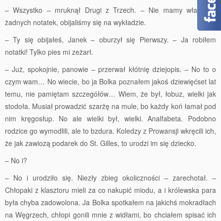
– Wszystko – mruknął Drugi z Trzech. – Nie mamy właściwie
żadnych notatek, obijaliśmy się na wykładzie.
– Ty się obijałeś, Janek – oburzył się Pierwszy. – Ja robiłem
notatki! Tylko pies mi zeżarł.
– Już, spokojnie, panowie – przerwał kłótnię dziejopis. – No to o
czym wam… No wiecie, bo ja Bolka poznałem jakoś dziewięćset lat
temu, nie pamiętam szczegółów… Wiem, że był, łobuz, wielki jak
stodoła. Musiał prowadzić szarżę na mule, bo każdy koń łamał pod
nim kręgosłup. No ale wielki był, wielki. Analfabeta. Podobno
rodzice go wymodlili, ale to bzdura. Koledzy z Prowansji wkręcili ich,
że jak zawiozą podarek do St. Gilles, to urodzi im się dziecko.
– No i?
– No i urodziło się. Niezły zbieg okoliczności – zarechotał. –
Chłopaki z klasztoru mieli za co nakupić miodu, a i królewska para
była chyba zadowolona. Ja Bolka spotkałem na jakichś mokradłach
na Węgrzech, chłopi gonili mnie z widłami, bo chciałem spisać ich