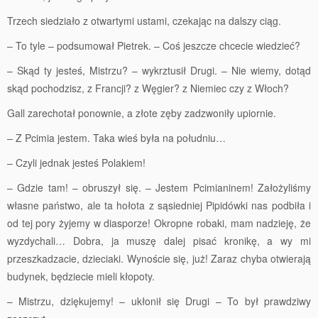
Trzech siedziało z otwartymi ustami, czekając na dalszy ciąg.
– To tyle – podsumował Pietrek. – Coś jeszcze chcecie wiedzieć?
– Skąd ty jesteś, Mistrzu? – wykrztusił Drugi. – Nie wiemy, dotąd
skąd pochodzisz, z Francji? z Węgier? z Niemiec czy z Włoch?
Gall zarechotał ponownie, a złote zęby zadzwoniły upiornie.
– Z Pcimia jestem. Taka wieś była na południu…
– Czyli jednak jesteś Polakiem!
– Gdzie tam! – obruszył się. – Jestem Pcimianinem! Założyliśmy
własne państwo, ale ta hołota z sąsiedniej Pipidówki nas podbiła i
od tej pory żyjemy w diasporze! Okropne robaki, mam nadzieję, że
wyzdychali… Dobra, ja muszę dalej pisać kronikę, a wy mi
przeszkadzacie, dzieciaki. Wynoście się, już! Zaraz chyba otwierają
budynek, będziecie mieli kłopoty.
– Mistrzu, dziękujemy! – ukłonił się Drugi – To był prawdziwy