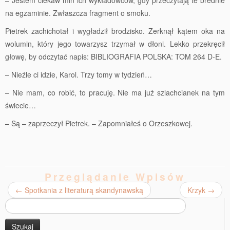
– Jestem ciekaw min ich wykładowców, gdy przeczytają te brednie
na egzaminie. Zwłaszcza fragment o smoku.
Pietrek zachichotał i wygładził brodzisko. Zerknął kątem oka na
wolumin, który jego towarzysz trzymał w dłoni. Lekko przekręcił
głowę, by odczytać napis: BIBLIOGRAFIA POLSKA: TOM 264 D-E.
– Nieźle ci idzie, Karol. Trzy tomy w tydzień…
– Nie mam, co robić, to pracuję. Nie ma już szlachcianek na tym
świecie…
– Są – zaprzeczył Pietrek. – Zapomniałeś o Orzeszkowej.
Przeglądanie Wpisów
←
Spotkania z literaturą skandynawską
Krzyk
→
Szukaj: