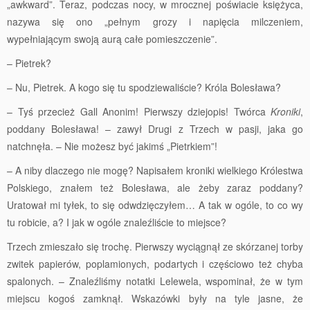
„awkward”. Teraz, podczas nocy, w mrocznej poświacie księżyca,
nazywa się ono „pełnym grozy i napięcia milczeniem,
wypełniającym swoją aurą całe pomieszczenie”.
– Pietrek?
– Nu, Pietrek. A kogo się tu spodziewaliście? Króla Bolesława?
– Tyś przecież Gall Anonim! Pierwszy dziejopis! Twórca
Kroniki
,
poddany Bolesława! – zawył Drugi z Trzech w pasji, jaka go
natchnęła. – Nie możesz być jakimś „Pietrkiem”!
– A niby dlaczego nie mogę? Napisałem kroniki wielkiego Królestwa
Polskiego, znałem też Bolesława, ale żeby zaraz poddany?
Uratował mi tyłek, to się odwdzięczyłem… A tak w ogóle, to co wy
tu robicie, a? I jak w ogóle znaleźliście to miejsce?
Trzech zmieszało się trochę. Pierwszy wyciągnął ze skórzanej torby
zwitek papierów, poplamionych, podartych i częściowo też chyba
spalonych. – Znaleźliśmy notatki Lelewela, wspominał, że w tym
miejscu kogoś zamknął. Wskazówki były na tyle jasne, że