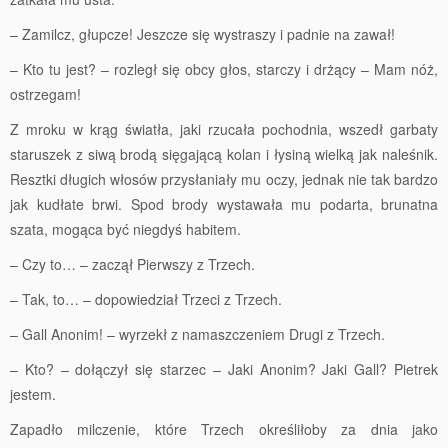
– Zamilcz, głupcze! Jeszcze się wystraszy i padnie na zawał!
– Kto tu jest? – rozległ się obcy głos, starczy i drżący – Mam nóż,
ostrzegam!
Z mroku w krąg światła, jaki rzucała pochodnia, wszedł garbaty
staruszek z siwą brodą sięgającą kolan i łysiną wielką jak naleśnik.
Resztki długich włosów przysłaniały mu oczy, jednak nie tak bardzo
jak kudłate brwi. Spod brody wystawała mu podarta, brunatna
szata, mogąca być niegdyś habitem.
– Czy to… – zaczął Pierwszy z Trzech.
– Tak, to… – dopowiedział Trzeci z Trzech.
– Gall Anonim! – wyrzekł z namaszczeniem Drugi z Trzech.
– Kto? – dołączył się starzec – Jaki Anonim? Jaki Gall? Pietrek
jestem.
Zapadło milczenie, które Trzech określiłoby za dnia jako