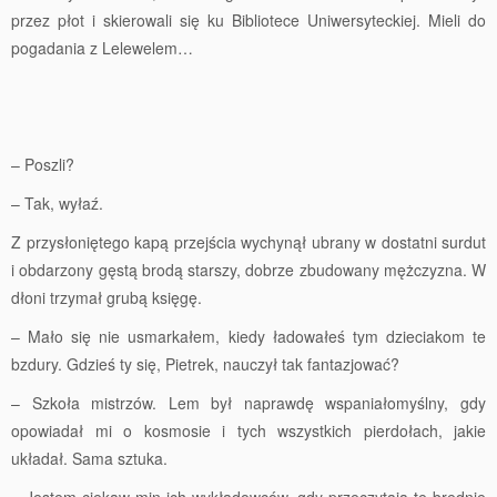
przez płot i skierowali się ku Bibliotece Uniwersyteckiej. Mieli do
pogadania z Lelewelem…
– Poszli?
– Tak, wyłaź.
Z przysłoniętego kapą przejścia wychynął ubrany w dostatni surdut
i obdarzony gęstą brodą starszy, dobrze zbudowany mężczyzna. W
dłoni trzymał grubą księgę.
– Mało się nie usmarkałem, kiedy ładowałeś tym dzieciakom te
bzdury. Gdzieś ty się, Pietrek, nauczył tak fantazjować?
– Szkoła mistrzów. Lem był naprawdę wspaniałomyślny, gdy
opowiadał mi o kosmosie i tych wszystkich pierdołach, jakie
układał. Sama sztuka.