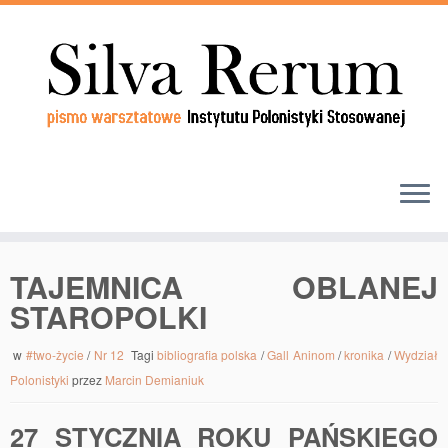
TAJEMNICA OBLANEJ
STAROPOLKI
w
#two-życie
/
Nr 12
Tagi
bibliografia polska
/
Gall Aninom
/
kronika
/
Wydział
Polonistyki
przez
Marcin Demianiuk
27 STYCZNIA ROKU PAŃSKIEGO