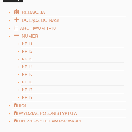
REDAKCJA
DOŁĄCZ DO NAS!
ARCHIWUM 1–10
NUMER
NR 11
NR 12
NR 13
NR 14
NR 15
NR 16
NR 17
NR 18
IPS
WYDZIAŁ POLONISTYKI UW
UNIWERSYTET WARSZAWSKI