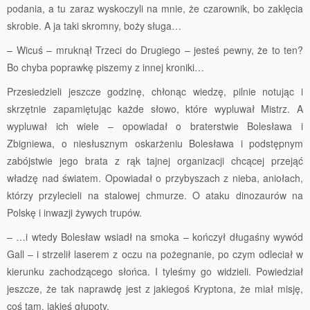
podania, a tu zaraz wyskoczyli na mnie, że czarownik, bo zaklęcia
skrobie. A ja taki skromny, boży sługa…
– Wicuś – mruknął Trzeci do Drugiego – jesteś pewny, że to ten?
Bo chyba poprawkę piszemy z innej kroniki…
Przesiedzieli jeszcze godzinę, chłonąc wiedzę, pilnie notując i
skrzętnie zapamiętując każde słowo, które wypluwał Mistrz. A
wypluwał ich wiele – opowiadał o braterstwie Bolesława i
Zbigniewa, o niesłusznym oskarżeniu Bolesława i podstępnym
zabójstwie jego brata z rąk tajnej organizacji chcącej przejąć
władzę nad światem. Opowiadał o przybyszach z nieba, aniołach,
którzy przylecieli na stalowej chmurze. O ataku dinozaurów na
Polskę i inwazji żywych trupów.
– …i wtedy Bolesław wsiadł na smoka – kończył długaśny wywód
Gall – i strzelił laserem z oczu na pożegnanie, po czym odleciał w
kierunku zachodzącego słońca. I tyleśmy go widzieli. Powiedział
jeszcze, że tak naprawdę jest z jakiegoś Kryptona, że miał misję,
coś tam, jakieś głupoty.