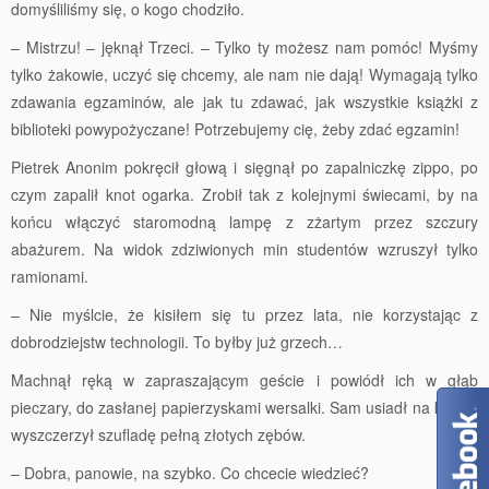
domyśliliśmy się, o kogo chodziło.
– Mistrzu! – jęknął Trzeci. – Tylko ty możesz nam pomóc! Myśmy
tylko żakowie, uczyć się chcemy, ale nam nie dają! Wymagają tylko
zdawania egzaminów, ale jak tu zdawać, jak wszystkie książki z
biblioteki powypożyczane! Potrzebujemy cię, żeby zdać egzamin!
Pietrek Anonim pokręcił głową i sięgnął po zapalniczkę zippo, po
czym zapalił knot ogarka. Zrobił tak z kolejnymi świecami, by na
końcu włączyć staromodną lampę z zżartym przez szczury
abażurem. Na widok zdziwionych min studentów wzruszył tylko
ramionami.
– Nie myślcie, że kisiłem się tu przez lata, nie korzystając z
dobrodziejstw technologii. To byłby już grzech…
Machnął ręką w zapraszającym geście i powiódł ich w głąb
pieczary, do zasłanej papierzyskami wersalki. Sam usiadł na koźle i
wyszczerzył szufladę pełną złotych zębów.
– Dobra, panowie, na szybko. Co chcecie wiedzieć?