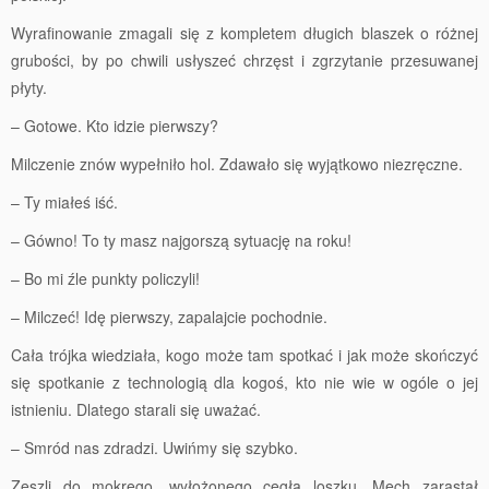
Wyrafinowanie zmagali się z kompletem długich blaszek o różnej
grubości, by po chwili usłyszeć chrzęst i zgrzytanie przesuwanej
płyty.
– Gotowe. Kto idzie pierwszy?
Milczenie znów wypełniło hol. Zdawało się wyjątkowo niezręczne.
– Ty miałeś iść.
– Gówno! To ty masz najgorszą sytuację na roku!
– Bo mi źle punkty policzyli!
– Milczeć! Idę pierwszy, zapalajcie pochodnie.
Cała trójka wiedziała, kogo może tam spotkać i jak może skończyć
się spotkanie z technologią dla kogoś, kto nie wie w ogóle o jej
istnieniu. Dlatego starali się uważać.
– Smród nas zdradzi. Uwińmy się szybko.
Zeszli do mokrego, wyłożonego cegłą loszku. Mech zarastał