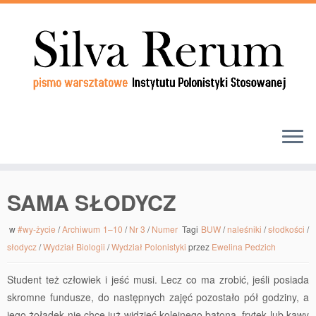
SAMA SŁODYCZ
w
#wy-życie
/
Archiwum 1–10
/
Nr 3
/
Numer
Tagi
BUW
/
naleśniki
/
słodkości
/
słodycz
/
Wydział Biologii
/
Wydział Polonistyki
przez
Ewelina Pedzich
Student też człowiek i jeść musi. Lecz co ma zrobić, jeśli posiada
skromne fundusze, do następnych zajęć pozostało pół godziny, a
jego żołądek nie chce już widzieć kolejnego batona, frytek lub kawy