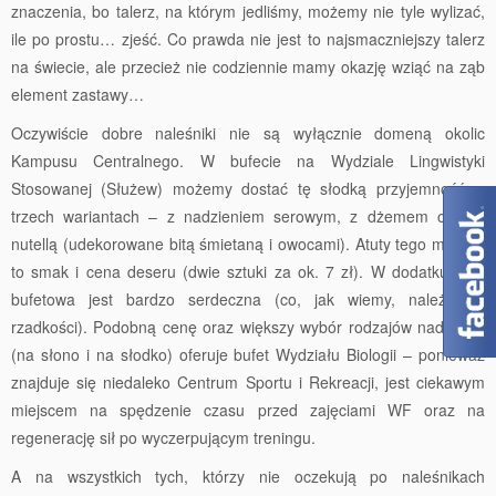
znaczenia, bo talerz, na którym jedliśmy, możemy nie tyle wylizać,
ile po prostu… zjeść. Co prawda nie jest to najsmaczniejszy talerz
na świecie, ale przecież nie codziennie mamy okazję wziąć na ząb
element zastawy…
Oczywiście dobre naleśniki nie są wyłącznie domeną okolic
Kampusu Centralnego. W bufecie na Wydziale Lingwistyki
Stosowanej (Służew) możemy dostać tę słodką przyjemność w
trzech wariantach – z nadzieniem serowym, z dżemem oraz z
nutellą (udekorowane bitą śmietaną i owocami). Atuty tego miejsca
to smak i cena deseru (dwie sztuki za ok. 7 zł). W dodatku pani
bufetowa jest bardzo serdeczna (co, jak wiemy, należy do
rzadkości). Podobną cenę oraz większy wybór rodzajów nadzienia
(na słono i na słodko) oferuje bufet Wydziału Biologii – ponieważ
znajduje się niedaleko Centrum Sportu i Rekreacji, jest ciekawym
miejscem na spędzenie czasu przed zajęciami WF oraz na
regenerację sił po wyczerpującym treningu.
A na wszystkich tych, którzy nie oczekują po naleśnikach