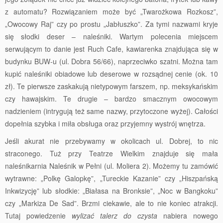
z automatu? Rozwiązaniem może być „Twarożkowa Rozkosz”,
„Owocowy Raj” czy po prostu „Jabłuszko”. Za tymi nazwami kryje
się słodki deser – naleśniki. Wartym polecenia miejscem
serwującym to danie jest Ruch Cafe, kawiarenka znajdująca się w
budynku BUW-u (ul. Dobra 56/66), naprzeciwko szatni. Można tam
kupić naleśniki obiadowe lub deserowe w rozsądnej cenie (ok. 10
zł). Te pierwsze zaskakują nietypowym farszem, np. meksykańskim
czy hawajskim. Te drugie – bardzo smacznym owocowym
nadzieniem (intrygują też same nazwy, przytoczone wyżej). Całości
dopełnia szybka i miła obsługa oraz przyjemny wystrój wnętrza.
Jeśli akurat nie przebywamy w okolicach ul. Dobrej, to nic
straconego. Tuż przy Teatrze Wielkim znajduje się mała
naleśnikarnia Naleśnik w Pełni (ul. Moliera 2). Możemy tu zamówić
wytrawne: „Polkę Galopkę”, „Tureckie Kazanie” czy „Hiszpańską
Inkwizycję” lub słodkie: „Białasa na Bronksie”, „Noc w Bangkoku”
czy „Markiza De Sad”. Brzmi ciekawie, ale to nie koniec atrakcji.
Tutaj powiedzenie
wylizać talerz do czysta
nabiera nowego