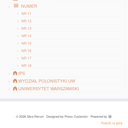
NUMER
NR 11
NR 12
NR 13
NR 14
NR 15
NR 16
NR 17
NR 18
IPS
WYDZIAŁ POLONISTYKI UW
UNIWERSYTET WARSZAWSKI
· © 2026
Silva Rerum
· Designed by
Press Customizr
· Powered by
·
Powrót na górę